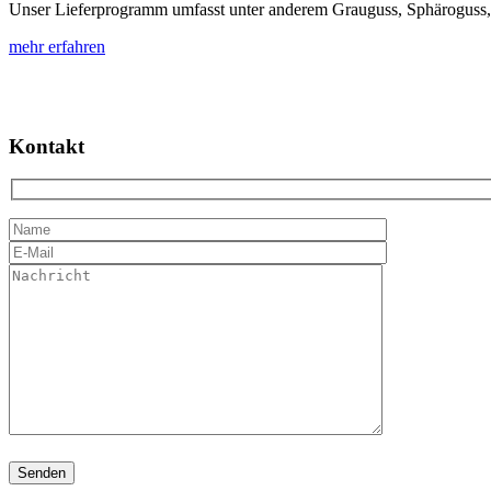
Unser Liefer­programm umfasst unter anderem Grau­guss, Sphäro­guss, S
mehr erfahren
Kontakt
Please
leave
this