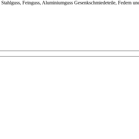
tahl­guss, Fein­guss, Aluminium­guss Gesenk­schmiede­teile, Federn und S